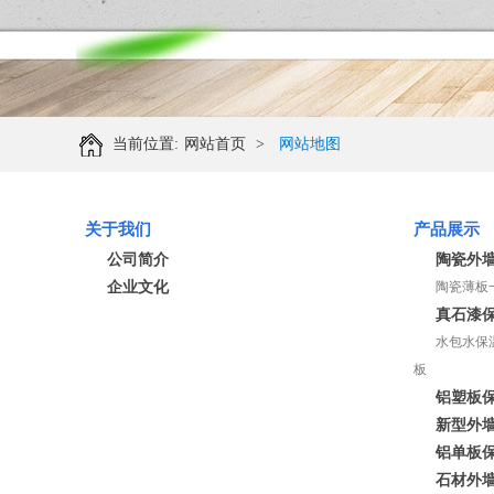
当前位置:
网站首页
>
网站地图
关于我们
产品展示
公司简介
陶瓷外
企业文化
陶瓷薄板
真石漆
水包水保
板
铝塑板
新型外
铝单板
石材外