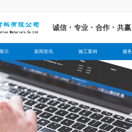
·
·
·
诚信
专业
合作
共赢
展示
新闻资讯
施工案例
服务