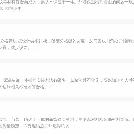
板等材料复合而成的，集防水保温于一体。外墙保温出现墙面的问题一般
为使用......
层分格弹线 按设计要求排板，确定分格缝的宽度，从门窗或阳角处开始弹
减少误差。......
。保温装饰一体板的安装方法有很多，点粘法并不常见，所以知道的人并
相关标准才算合格。 ......
装饰、节能、防火于一体的新型建筑材料，由保温材料和装饰材料组成。
量稳定、不受现场施工环境影响的......