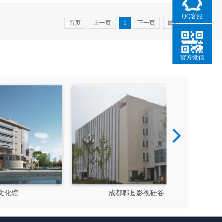
QQ客服
首页
上一页
1
下一页
最后
官方微信
成都郫县影视硅谷
新都