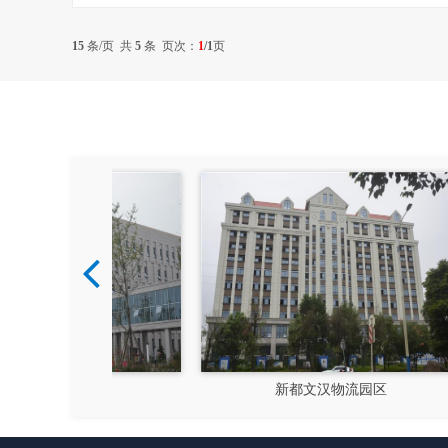
15
条/页 共
5
条 页次：
1
/1
页
硅谷
新都文汉物流园区